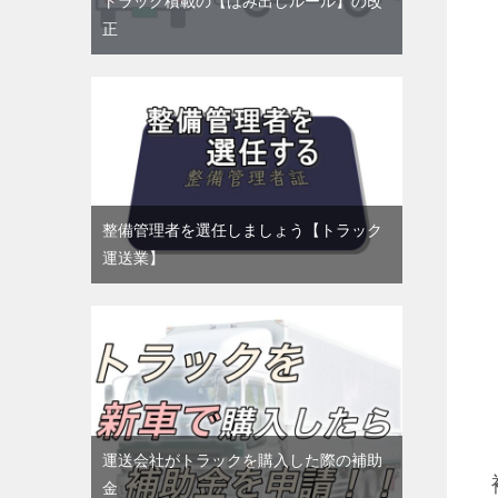
トラック積載の【はみ出しルール】の改
正
整備管理者を選任しましょう【トラック
運送業】
運送会社がトラックを購入した際の補助
金