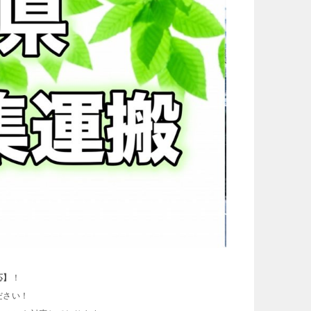
応】
！
ださい！