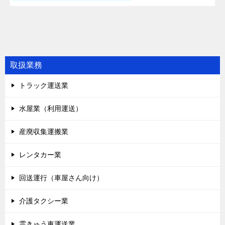
投
稿
ナ
取扱業務
ビ
トラック運送業
ゲ
ー
水屋業（利用運送）
シ
産廃収集運搬業
ョ
レンタカー業
ン
回送運行（車屋さん向け）
介護タクシー業
霊きゅう車運送業